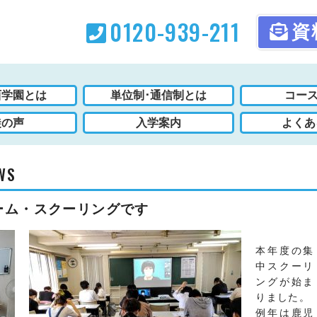
0120-939-211
資
西学園とは
単位制･通信制とは
コース
徒の声
入学案内
よくあ
WS
ーム・スクーリングです
本年度の集
中スクーリ
ングが始ま
りました。
例年は鹿児