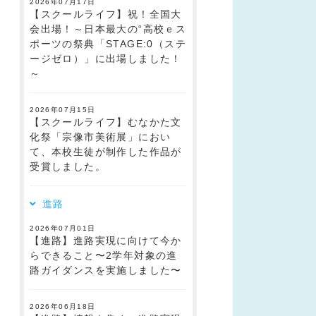
2026年07月17日
【スクールライフ】祝！全国大
会出場！～日本最大の“高校ｅス
ポーツの祭典「STAGE:0（ステ
ージゼロ）」に出場しました！
～
2026年07月15日
【スクールライフ】むなかた文
化祭「宗像市美術展」におい
て、本校生徒が制作した作品が
受賞しました。
進路
2026年07月01日
【進路】進路実現に向けて今か
らできること〜2学年対象の進
路ガイダンスを実施しました〜
2026年06月18日