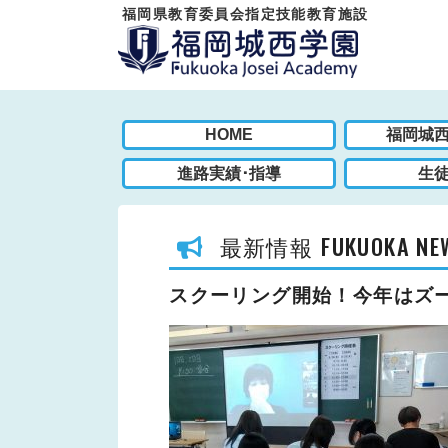
福岡県教育委員会指定技能教育施設
HOME
福岡城
進路実績･指導
生
FUKUOKA NE
最新情報
スクーリング開始！今年はズ