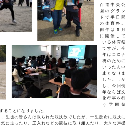
百道中央公
園のグラン
ドで半日間
の体育祭。
例年は６月
に開催して
いる体育祭
ですが、今
年はコロナ
禍のために
いったん中
止となりま
した。しか
し、今回例
年ならば文
化行事を行
う学園祭
することになりました。
れ、生徒の皆さんは限られた競技数でしたが、一生懸命に競技に
元気に走ったり、玉入れなどの競技に取り組んだり、大きな声援