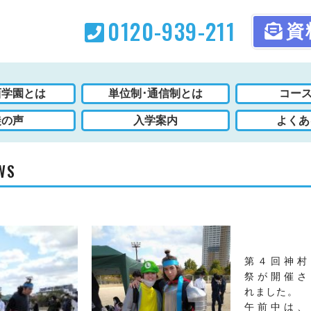
0120-939-211
資
西学園とは
単位制･通信制とは
コース
徒の声
入学案内
よくあ
WS
第４回神村
祭が開催さ
れました。
午前中は、