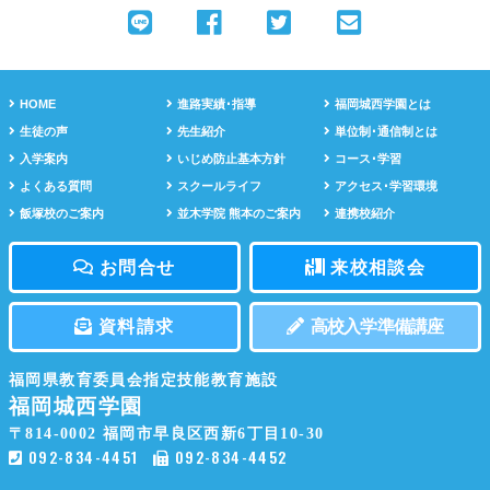
HOME
進路実績･指導
福岡城西学園とは
生徒の声
先生紹介
単位制･通信制とは
入学案内
いじめ防止基本方針
コース･学習
よくある質問
スクールライフ
アクセス･学習環境
飯塚校のご案内
並木学院 熊本のご案内
連携校紹介
お問合せ
来校相談会
資料請求
高校入学準備講座
福岡県教育委員会指定技能教育施設
福岡城西学園
〒814-0002
福岡市早良区西新6丁目10-30
092-834-4451
092-834-4452