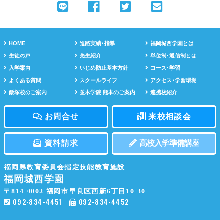
HOME
進路実績･指導
福岡城西学園とは
生徒の声
先生紹介
単位制･通信制とは
入学案内
いじめ防止基本方針
コース･学習
よくある質問
スクールライフ
アクセス･学習環境
飯塚校のご案内
並木学院 熊本のご案内
連携校紹介
お問合せ
来校相談会
資料請求
高校入学準備講座
福岡県教育委員会指定技能教育施設
福岡城西学園
〒814-0002
福岡市早良区西新6丁目10-30
092-834-4451
092-834-4452