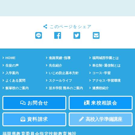
このページをシェア
HOME
進路実績･指導
福岡城西学園とは
生徒の声
先生紹介
単位制･通信制とは
入学案内
いじめ防止基本方針
コース･学習
よくある質問
スクールライフ
アクセス･学習環境
飯塚校のご案内
並木学院 熊本のご案内
連携校紹介
お問合せ
来校相談会
資料請求
高校入学準備講座
福岡県教育委員会指定技能教育施設