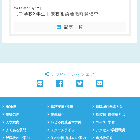
2022年01月17日
【中学校3年生】来校相談会随時開催中
記事一覧
このページをシェア
HOME
進路実績･指導
福岡城西学園とは
生徒の声
先生紹介
単位制･通信制とは
入学案内
いじめ防止基本方針
コース･学習
よくある質問
スクールライフ
アクセス･学習環境
飯塚校のご案内
並木学院 熊本のご案内
連携校紹介