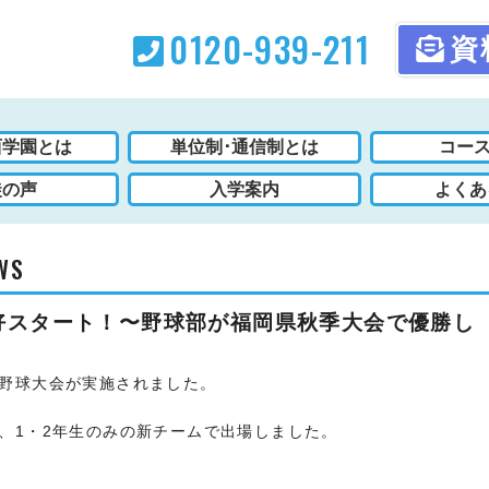
0120-939-211
資
西学園とは
単位制･通信制とは
コース
徒の声
入学案内
よくあ
WS
好スタート！〜野球部が福岡県秋季大会で優勝し
野球大会が実施されました。
、1・2年生のみの新チームで出場しました。