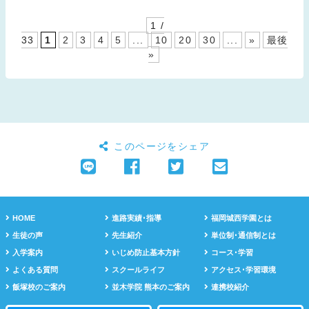
1 /
33
1
2
3
4
5
...
10
20
30
...
»
最後
»
このページをシェア
HOME
進路実績･指導
福岡城西学園とは
生徒の声
先生紹介
単位制･通信制とは
入学案内
いじめ防止基本方針
コース･学習
よくある質問
スクールライフ
アクセス･学習環境
飯塚校のご案内
並木学院 熊本のご案内
連携校紹介