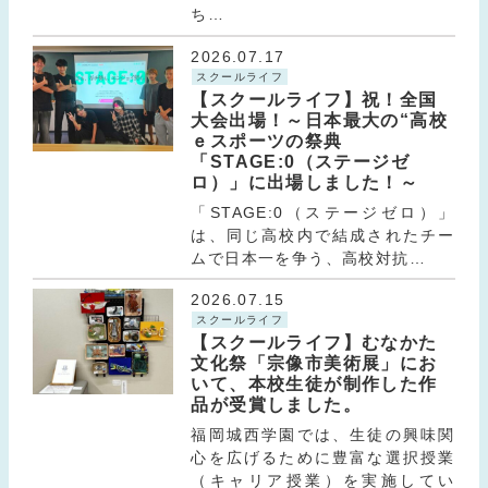
ち…
2026.07.17
スクールライフ
【スクールライフ】祝！全国
大会出場！～日本最大の“高校
ｅスポーツの祭典
「STAGE:0（ステージゼ
ロ）」に出場しました！～
「STAGE:0（ステージゼロ）」
は、同じ高校内で結成されたチー
ムで日本一を争う、高校対抗…
2026.07.15
スクールライフ
【スクールライフ】むなかた
文化祭「宗像市美術展」にお
いて、本校生徒が制作した作
品が受賞しました。
福岡城西学園では、生徒の興味関
心を広げるために豊富な選択授業
（キャリア授業）を実施してい