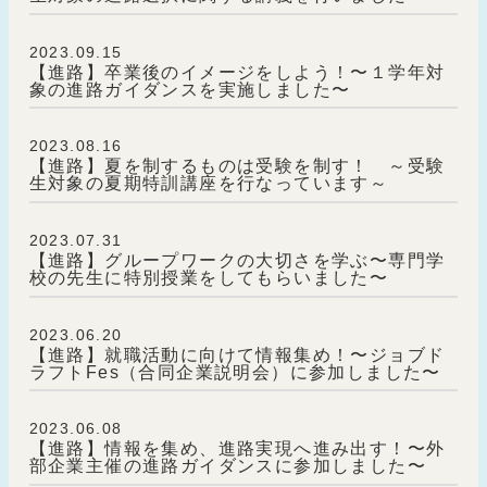
2023.09.15
【進路】卒業後のイメージをしよう！〜１学年対
象の進路ガイダンスを実施しました〜
2023.08.16
【進路】夏を制するものは受験を制す！ ～受験
生対象の夏期特訓講座を行なっています～
2023.07.31
【進路】グループワークの大切さを学ぶ〜専門学
校の先生に特別授業をしてもらいました〜
2023.06.20
【進路】就職活動に向けて情報集め！〜ジョブド
ラフトFes（合同企業説明会）に参加しました〜
2023.06.08
【進路】情報を集め、進路実現へ進み出す！〜外
部企業主催の進路ガイダンスに参加しました〜