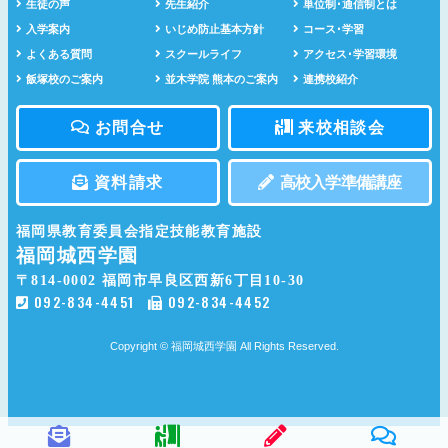
生徒の声
先生紹介
単位制･通信制とは
入学案内
いじめ防止基本方針
コース･学習
よくある質問
スクールライフ
アクセス･学習環境
飯塚校のご案内
並木学院 熊本のご案内
連携校紹介
お問合せ
来校相談会
資料請求
高校入学準備講座
福岡県教育委員会指定技能教育施設
福岡城西学園
〒814-0002
福岡市早良区西新6丁目10-30
092-834-4451
092-834-4452
Copyright © 福岡城西学園 All Rights Reserved.