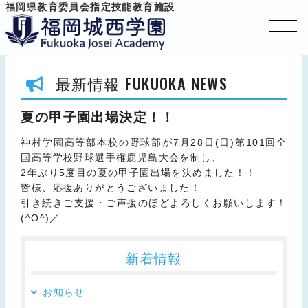
福岡県教育委員会指定技能教育施設
FUKUOKA NEWS
最新情報
夏の甲子園出場決定！！
神村学園高等部本校の野球部が
7
月
28
日
(
日
)
第
101
回全
国高等学校野球選手権鹿児島大会を制し、
2
年ぶり
5
度目の夏の甲子園出場を決めました！！
皆様、応援ありがとうございました！
引き続きご支援・ご声援のほどよろしくお願いします！
(^O^)
／
新着情報
お知らせ