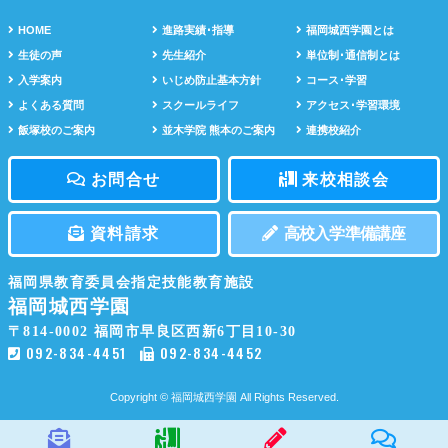
HOME
進路実績･指導
福岡城西学園とは
生徒の声
先生紹介
単位制･通信制とは
入学案内
いじめ防止基本方針
コース･学習
よくある質問
スクールライフ
アクセス･学習環境
飯塚校のご案内
並木学院 熊本のご案内
連携校紹介
お問合せ
来校相談会
資料請求
高校入学準備講座
福岡県教育委員会指定技能教育施設
福岡城西学園
〒814-0002
福岡市早良区西新6丁目10-30
092-834-4451
092-834-4452
Copyright © 福岡城西学園 All Rights Reserved.