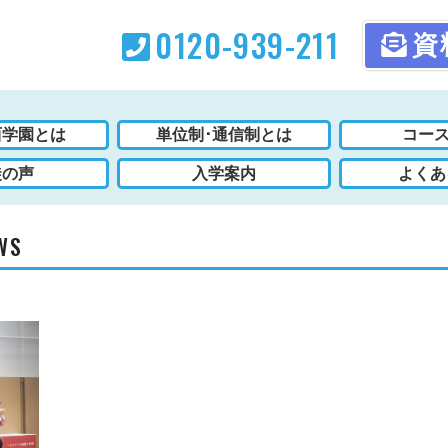
0120-939-211
資
西学園とは
単位制･通信制とは
コース
徒の声
入学案内
よくあ
WS