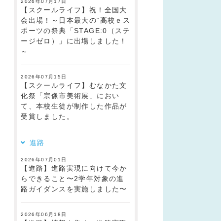
2026年07月17日
【スクールライフ】祝！全国大
会出場！～日本最大の“高校ｅス
ポーツの祭典「STAGE:0（ステ
ージゼロ）」に出場しました！
～
2026年07月15日
【スクールライフ】むなかた文
化祭「宗像市美術展」におい
て、本校生徒が制作した作品が
受賞しました。
進路
2026年07月01日
【進路】進路実現に向けて今か
らできること〜2学年対象の進
路ガイダンスを実施しました〜
2026年06月18日