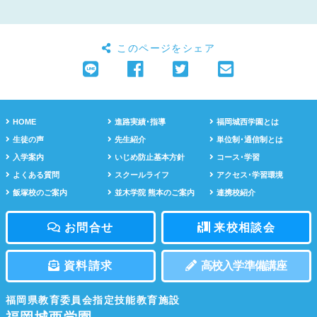
このページをシェア
HOME
進路実績･指導
福岡城西学園とは
生徒の声
先生紹介
単位制･通信制とは
入学案内
いじめ防止基本方針
コース･学習
よくある質問
スクールライフ
アクセス･学習環境
飯塚校のご案内
並木学院 熊本のご案内
連携校紹介
お問合せ
来校相談会
資料請求
高校入学準備講座
福岡県教育委員会指定技能教育施設