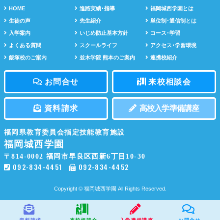
HOME
進路実績･指導
福岡城西学園とは
生徒の声
先生紹介
単位制･通信制とは
入学案内
いじめ防止基本方針
コース･学習
よくある質問
スクールライフ
アクセス･学習環境
飯塚校のご案内
並木学院 熊本のご案内
連携校紹介
お問合せ
来校相談会
資料請求
高校入学準備講座
福岡県教育委員会指定技能教育施設
福岡城西学園
〒814-0002
福岡市早良区西新6丁目10-30
092-834-4451
092-834-4452
Copyright © 福岡城西学園 All Rights Reserved.