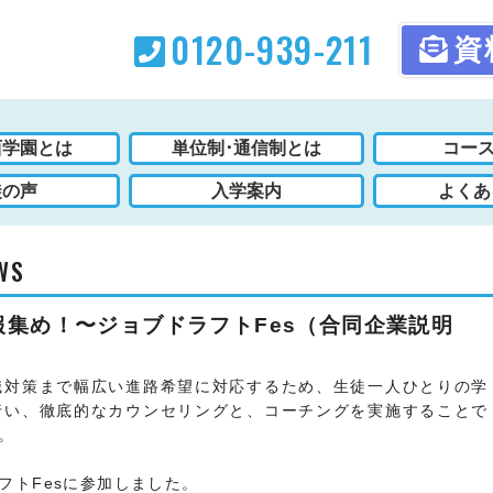
0120-939-211
資
西学園とは
単位制･通信制とは
コース
徒の声
入学案内
よくあ
WS
集め！〜ジョブドラフトFes（合同企業説明
職対策まで幅広い進路希望に対応するため、生徒一人ひとりの学
行い、徹底的なカウンセリングと、コーチングを実施することで
。
フトFesに参加しました。