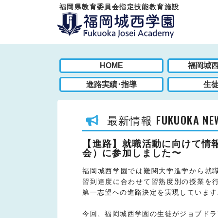
福岡県教育委員会指定技能教育施設
HOME
福岡城
進路実績･指導
生
FUKUOKA NE
最新情報
【進路】就職活動に向けて情報
会）に参加しました〜
福岡城西学園では難関大学進学から就
習到達度に合わせて習熟度別の授業を
第一志望への進路決定を実現しています
今回、福岡城西学園の生徒がジョブドラ