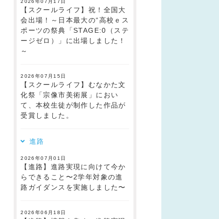
2026年07月17日
【スクールライフ】祝！全国大
会出場！～日本最大の“高校ｅス
ポーツの祭典「STAGE:0（ステ
ージゼロ）」に出場しました！
～
2026年07月15日
【スクールライフ】むなかた文
化祭「宗像市美術展」におい
て、本校生徒が制作した作品が
受賞しました。
進路
2026年07月01日
【進路】進路実現に向けて今か
らできること〜2学年対象の進
路ガイダンスを実施しました〜
2026年06月18日