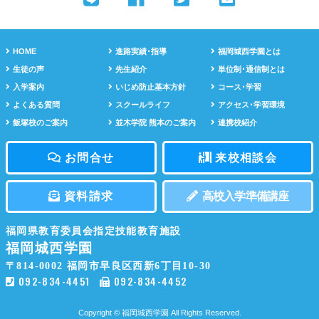
HOME
進路実績･指導
福岡城西学園とは
生徒の声
先生紹介
単位制･通信制とは
入学案内
いじめ防止基本方針
コース･学習
よくある質問
スクールライフ
アクセス･学習環境
飯塚校のご案内
並木学院 熊本のご案内
連携校紹介
お問合せ
来校相談会
資料請求
高校入学準備講座
福岡県教育委員会指定技能教育施設
福岡城西学園
〒814-0002
福岡市早良区西新6丁目10-30
092-834-4451
092-834-4452
Copyright © 福岡城西学園 All Rights Reserved.