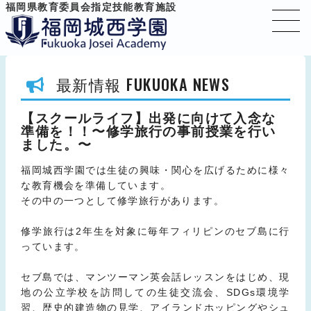
福岡県教育委員会指定技能教育施設
FUKUOKA NEWS
最新情報
【スクールライフ】出発に向けて入念な
準備を！！〜修学旅行の事前授業を行い
ました。〜
福岡城西学園では生徒の興味・関心を広げるために様々
な教育機会を準備しています。
その中の一つとして修学旅行があります。
修学旅行は2年生を対象に毎年フィリピンのセブ島に行
っています。
セブ島では、マンツーマン英会話レッスンをはじめ、現
地の公立学校を訪問しての生徒交流会、SDGs環境学
習、歴史的建造物の見学、アイランドホッピングやシュ