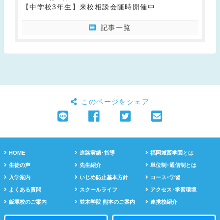
【中学校3年生】来校相談会随時開催中
記事一覧
このページをシェア
HOME
進路実績･指導
福岡城西学園とは
生徒の声
先生紹介
単位制･通信制とは
入学案内
いじめ防止基本方針
コース･学習
よくある質問
スクールライフ
アクセス･学習環境
飯塚校のご案内
並木学院 熊本のご案内
連携校紹介