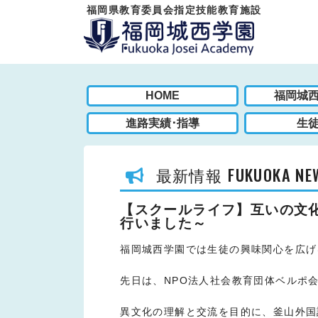
福岡県教育委員会指定技能教育施設
HOME
福岡城
進路実績･指導
生
FUKUOKA NE
最新情報
【スクールライフ】互いの文
行いました～
福岡城西学園では生徒の興味関心を広げ
先日は、NPO法人社会教育団体ベルポ
異文化の理解と交流を目的に、釜山外国