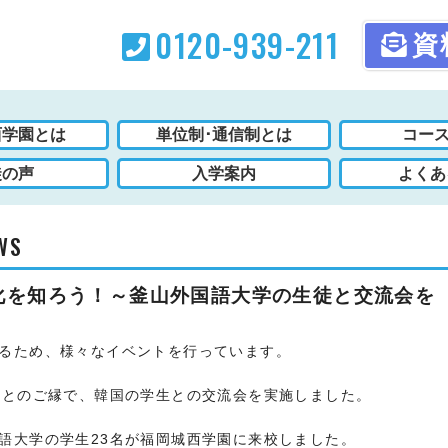
0120-939-211
資
西学園とは
単位制･通信制とは
コース
徒の声
入学案内
よくあ
WS
化を知ろう！～釜山外国語大学の生徒と交流会を
るため、様々なイベントを行っています。
会とのご縁で、韓国の学生との交流会を実施しました。
語大学の学生23名が福岡城西学園に来校しました。