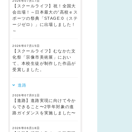
2026年07月17日
【スクールライフ】祝！全国大
会出場！～日本最大の“高校ｅス
ポーツの祭典「STAGE:0（ステ
ージゼロ）」に出場しました！
～
2026年07月15日
【スクールライフ】むなかた文
化祭「宗像市美術展」におい
て、本校生徒が制作した作品が
受賞しました。
進路
2026年07月01日
【進路】進路実現に向けて今か
らできること〜2学年対象の進
路ガイダンスを実施しました〜
2026年06月18日