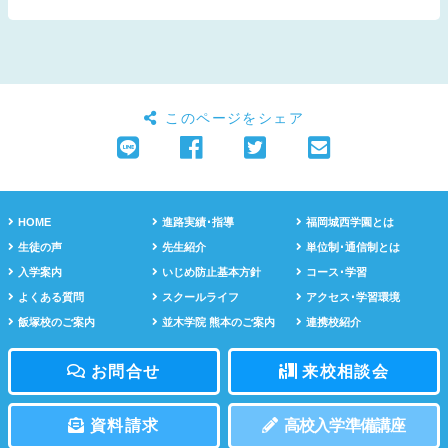
このページをシェア
HOME
進路実績･指導
福岡城西学園とは
生徒の声
先生紹介
単位制･通信制とは
入学案内
いじめ防止基本方針
コース･学習
よくある質問
スクールライフ
アクセス･学習環境
飯塚校のご案内
並木学院 熊本のご案内
連携校紹介
お問合せ
来校相談会
資料請求
高校入学準備講座