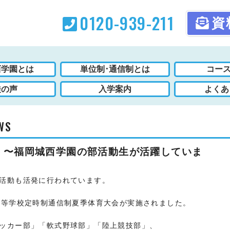
0120-939-211
資
西学園とは
単位制･通信制とは
コース
徒の声
入学案内
よくあ
WS
！〜福岡城西学園の部活動生が活躍していま
活動も活発に行われています。
高等学校定時制通信制夏季体育大会が実施されました。
ッカー部」「軟式野球部」「陸上競技部」、